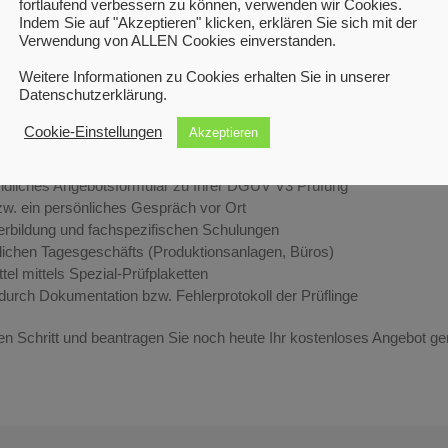
fortlaufend verbessern zu können, verwenden wir Cookies.
 Eichler
Indem Sie auf "Akzeptieren" klicken, erklären Sie sich mit der
Verwendung von ALLEN Cookies einverstanden.
 starken Partner an Ihrer Seite, bei dem Sie sich keine Sorgen mehr 
Weitere Informationen zu Cookies erhalten Sie in unserer
nger Erfahrung im Elektronik-Segment und fachlich spezialisiertem 
Datenschutzerklärung.
heren Prüfung Ihrer elektrischen Betriebsmittel und Anlagen.
Cookie-Einstellungen
Akzeptieren
ndliches Angebotsformular zu Ihrer DGUV V3 Prüfung
w. ein persönliches Gespräch vor Ort
terbildung und fachspezifischen Schulungen
ichen Tagesgeschäfts (Produktionsanlagen, Büros)
l mittels Spezial-Prüfplaketten
rch Dokumentation bzw. Fehlerprotokoll der Prüflinge
ten Schritt und beantragen Sie noch heute Ihr kostenloses Angebot