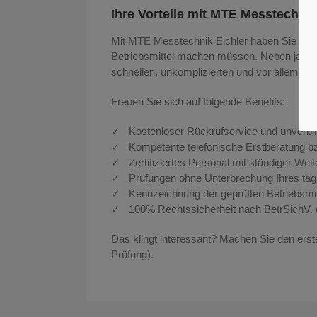
Ihre Vorteile mit MTE Messtechnik
Mit MTE Messtechnik Eichler haben Sie einen
Betriebsmittel machen müssen. Neben jahrela
schnellen, unkomplizierten und vor allem sic
Freuen Sie sich auf folgende Benefits:
✓ Kostenloser Rückrufservice und unverbi
✓ Kompetente telefonische Erstberatung bz
✓ Zertifiziertes Personal mit ständiger Wei
✓ Prüfungen ohne Unterbrechung Ihres tägl
✓ Kennzeichnung der geprüften Betriebsmitte
✓ 100% Rechtssicherheit nach BetrSichV. du
Das klingt interessant? Machen Sie den ers
Prüfung).