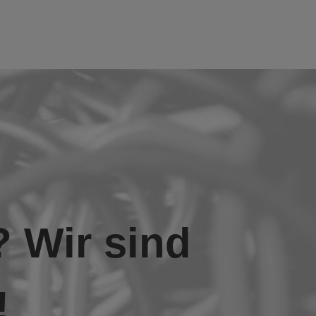
? Wir sind
!