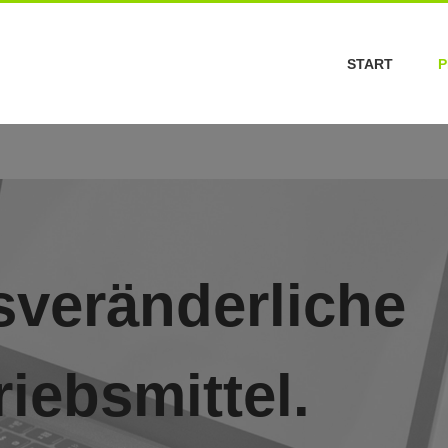
START
P
sveränderliche
riebsmittel.