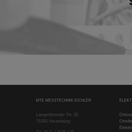
MTE MESSTECHNIK EICHLER
ELEKT
Langenbrander Str. 26
Ortsve
75305 Neuenbürg
Ortsfe
Elektr
Tel. 0171 / 3635 125