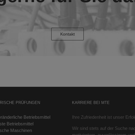
Kontakt
RISCHE PRÜFUNGEN
KARRIERE BEI MTE
ränderliche Betriebsmittel
Ihre Zufriedenheit ist unser Erfol
ste Betriebsmittel
Wir sind stets auf der Suche na
ische Maschinen
motiviertem, zuverlässigem und