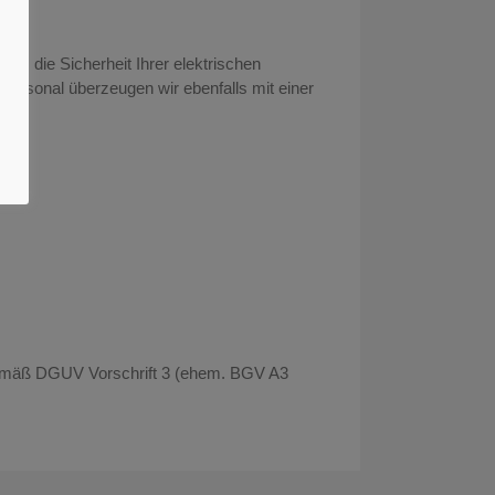
um die Sicherheit Ihrer elektrischen
Personal überzeugen wir ebenfalls mit einer
 gemäß DGUV Vorschrift 3 (ehem. BGV A3